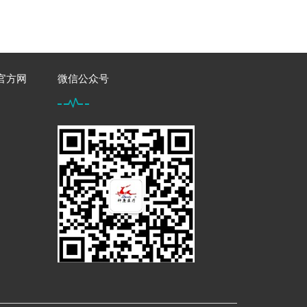
育官方网
微信公众号