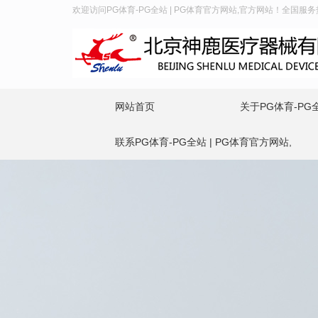
欢迎访问PG体育-PG全站 | PG体育官方网站,官方网站！全国服务热线：
网站首页
关于PG体育-PG全
联系PG体育-PG全站 | PG体育官方网站,