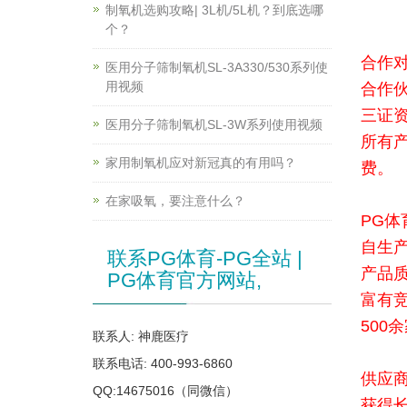
制氧机选购攻略| 3L机/5L机？到底选哪
个？
合作
医用分子筛制氧机SL-3A330/530系列使
用视频
合作
三证
医用分子筛制氧机SL-3W系列使用视频
所有
家用制氧机应对新冠真的有用吗？
费。
在家吸氧，要注意什么？
PG体
自生
联系PG体育-PG全站 |
产品
PG体育官方网站,
富有
500
联系人: 神鹿医疗
联系电话: 400-993-6860
供应
QQ:14675016（同微信）
获得