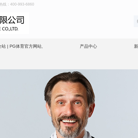
400-993-6860
站 | PG体育官方网站,
产品中心