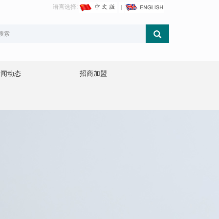
语言选择:
新闻动态
招商加盟