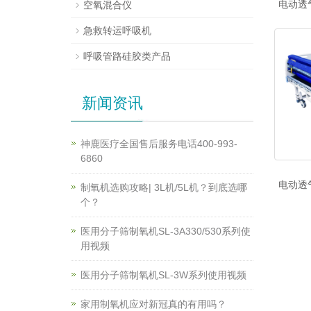
电动透气
空氧混合仪
急救转运呼吸机
呼吸管路硅胶类产品
新闻资讯
神鹿医疗全国售后服务电话400-993-
6860
电动透
制氧机选购攻略| 3L机/5L机？到底选哪
个？
医用分子筛制氧机SL-3A330/530系列使
用视频
医用分子筛制氧机SL-3W系列使用视频
家用制氧机应对新冠真的有用吗？